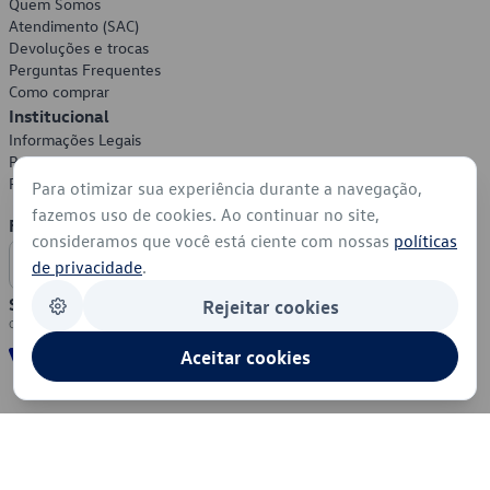
Quem Somos
Atendimento (SAC)
Devoluções e trocas
Perguntas Frequentes
Como comprar
Institucional
Informações Legais
Política de Privacidade
Política de Cookies
Para otimizar sua experiência durante a navegação,
fazemos uso de cookies. Ao continuar no site,
Formas de Pagamento
consideramos que você está ciente com nossas
políticas
de privacidade
.
Segurança
Rejeitar cookies
Aceitar cookies
© 2026 - Volkswagen do Brasil - Todos os direitos reservados