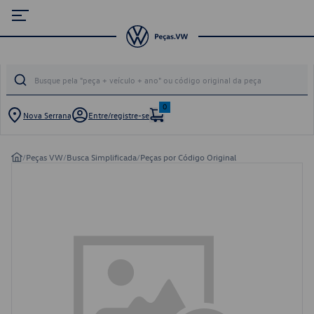
0
Nova Serrana
Entre/registre-se
/
Peças VW
/
Busca Simplificada
/
Peças por Código Original