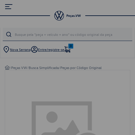
0
Nova Serrana
Entre/registre-se
/
Peças VW
/
Busca Simplificada
/
Peças por Código Original