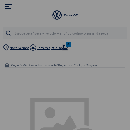
0
Nova Serrana
Entre/registre-se
/
Peças VW
/
Busca Simplificada
/
Peças por Código Original