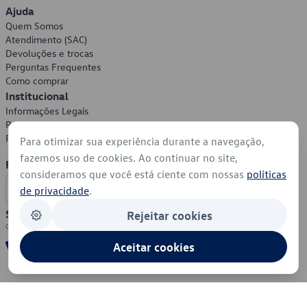
Ajuda
Quem Somos
Atendimento (SAC)
Devoluções e trocas
Perguntas Frequentes
Como comprar
Institucional
Informações Legais
Política de Privacidade
Política de Cookies
Para otimizar sua experiência durante a navegação,
fazemos uso de cookies. Ao continuar no site,
Formas de Pagamento
consideramos que você está ciente com nossas
políticas
de privacidade
.
Segurança
Rejeitar cookies
Aceitar cookies