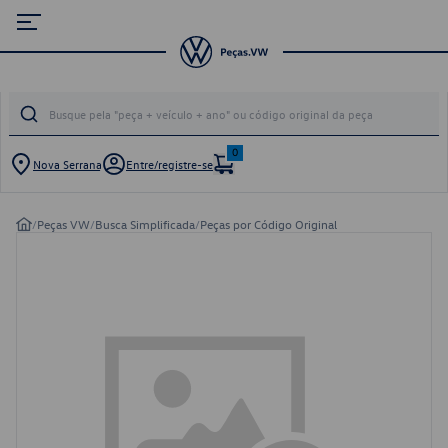
0
Nova Serrana
Entre/registre-se
/
Peças VW
/
Busca Simplificada
/
Peças por Código Original