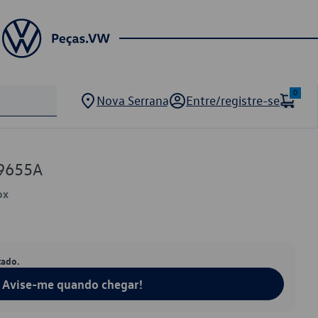
0
Nova Serrana
Entre/registre-se
9655A
ox
tado.
Avise-me quando chegar!