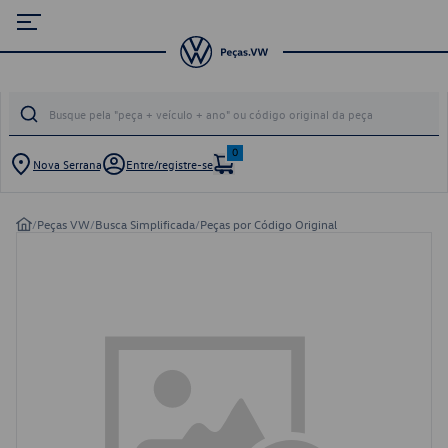
0
Nova Serrana
Entre/registre-se
/
Peças VW
/
Busca Simplificada
/
Peças por Código Original