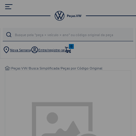
0
Nova Serrana
Entre/registre-se
/
Peças VW
/
Busca Simplificada
/
Peças por Código Original