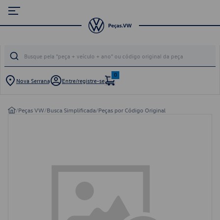
0
Nova Serrana
Entre/registre-se
/
Peças VW
/
Busca Simplificada
/
Peças por Código Original