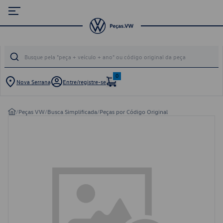
0
Nova Serrana
Entre/registre-se
/
Peças VW
/
Busca Simplificada
/
Peças por Código Original