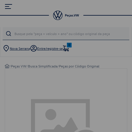
0
Nova Serrana
Entre/registre-se
/
Peças VW
/
Busca Simplificada
/
Peças por Código Original