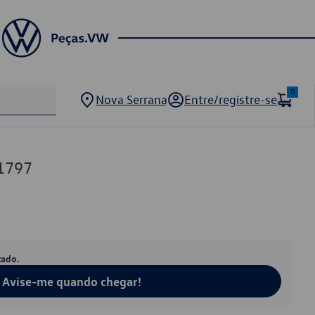
0
Nova Serrana
Entre/registre-se
1797
tado.
Avise-me quando chegar!