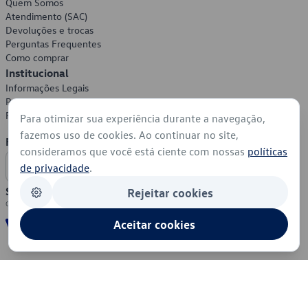
Quem Somos
Atendimento (SAC)
Devoluções e trocas
Perguntas Frequentes
Como comprar
Institucional
Informações Legais
Política de Privacidade
Política de Cookies
Para otimizar sua experiência durante a navegação,
fazemos uso de cookies. Ao continuar no site,
Formas de Pagamento
consideramos que você está ciente com nossas
políticas
de privacidade
.
Segurança
Rejeitar cookies
Aceitar cookies
© 2026 - Volkswagen do Brasil - Todos os direitos reservados