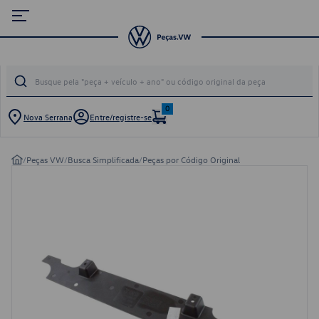
0
Nova Serrana
Entre/registre-se
/
Peças VW
/
Busca Simplificada
/
Peças por Código Original