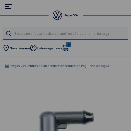
0
Nova Serrana
Entre/registre-se
/
Peças VW
/
Vidros e Carroceria
/
Conectores de Esguicho de Água