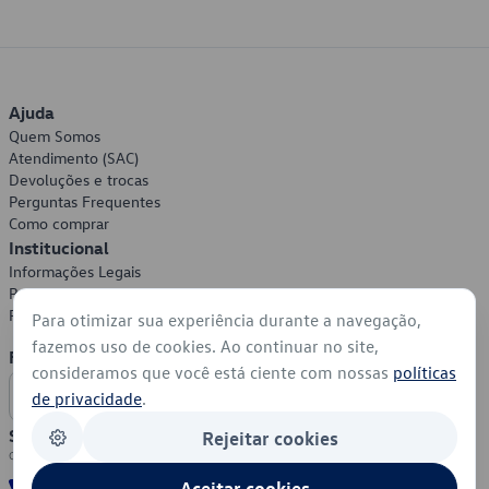
Ajuda
Quem Somos
Atendimento (SAC)
Devoluções e trocas
Perguntas Frequentes
Como comprar
Institucional
Informações Legais
Política de Privacidade
Política de Cookies
Para otimizar sua experiência durante a navegação,
fazemos uso de cookies. Ao continuar no site,
Formas de Pagamento
consideramos que você está ciente com nossas
políticas
de privacidade
.
Segurança
Rejeitar cookies
Aceitar cookies