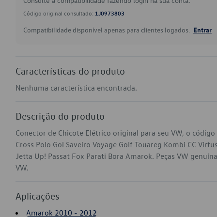
Consulte a compatibilidade fazendo login na sua conta.
Código original consultado:
1J0973803
Compatibilidade disponível apenas para clientes logados.
Entrar
Características do produto
Nenhuma característica encontrada.
Descrição do produto
Conector de Chicote Elétrico original para seu VW, o códig
Cross Polo Gol Saveiro Voyage Golf Touareg Kombi CC Virtu
Jetta Up! Passat Fox Parati Bora Amarok. Peças VW genuínas 
VW.
Aplicações
Amarok 2010 - 2012