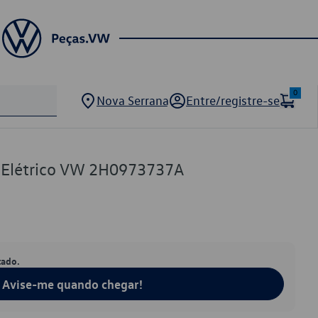
0
Nova Serrana
Entre/registre-se
e Elétrico VW 2H0973737A
tado.
Avise-me quando chegar!