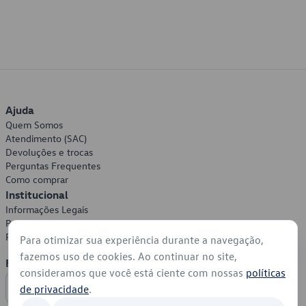
Ajuda
Quem Somos
Atendimento (SAC)
Devoluções e trocas
Perguntas Frequentes
Como comprar
Institucional
Informações Legais
Política de Privacidade
Política de Cookies
Para otimizar sua experiência durante a navegação,
fazemos uso de cookies. Ao continuar no site,
Formas de Pagamento
consideramos que você está ciente com nossas
políticas
de privacidade
.