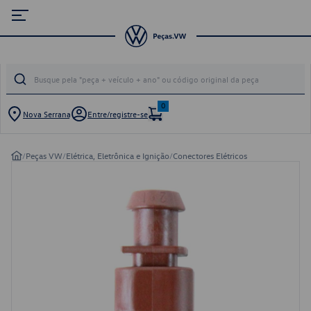
0
Nova Serrana
Entre/registre-se
/
Peças VW
/
Elétrica, Eletrônica e Ignição
/
Conectores Elétricos