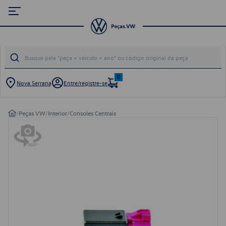
0
Nova Serrana
Entre/registre-se
/
Peças VW
/
Interior
/
Consoles Centrais