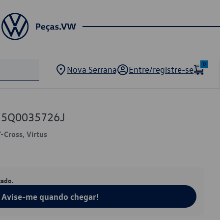
0
Nova Serrana
Entre/registre-se
W 5Q0035726J
T-Cross, Virtus
tado.
Avise-me quando chegar!