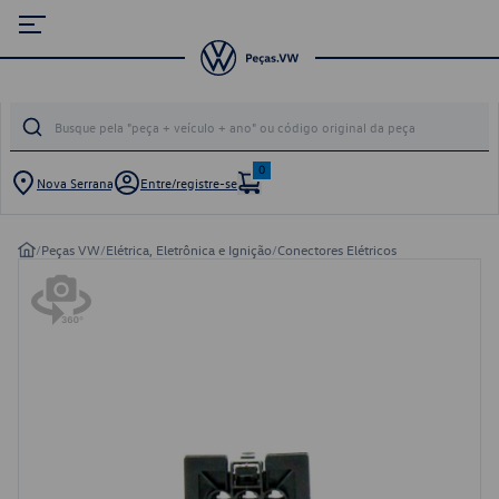
0
Nova Serrana
Entre/registre-se
/
Peças VW
/
Elétrica, Eletrônica e Ignição
/
Conectores Elétricos