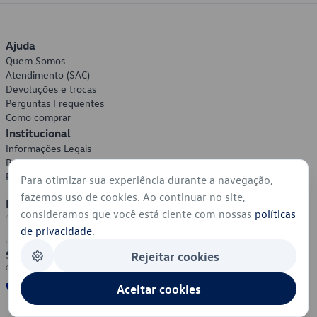
Ajuda
Quem Somos
Atendimento (SAC)
Devoluções e trocas
Perguntas Frequentes
Como comprar
Institucional
Informações Legais
Política de Privacidade
Política de Cookies
Para otimizar sua experiência durante a navegação,
fazemos uso de cookies. Ao continuar no site,
Formas de Pagamento
consideramos que você está ciente com nossas
políticas
de privacidade
.
Segurança
Rejeitar cookies
Aceitar cookies