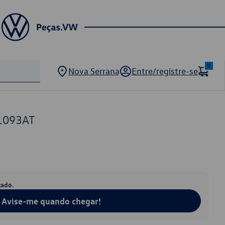
0
Nova Serrana
Entre/registre-se
1093AT
tado.
Avise-me quando chegar!