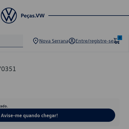
0
Nova Serrana
Entre/registre-se
70351
tado.
Avise-me quando chegar!