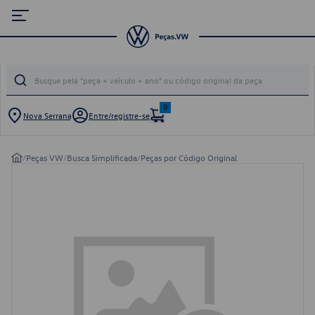
0
Nova Serrana
Entre/registre-se
/
Peças VW
/
Busca Simplificada
/
Peças por Código Original