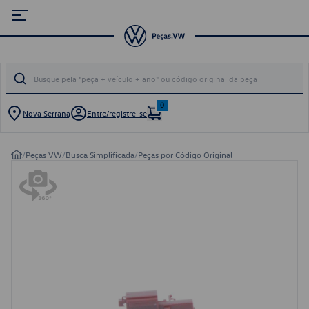
0
Nova Serrana
Entre/registre-se
/
Peças VW
/
Busca Simplificada
/
Peças por Código Original