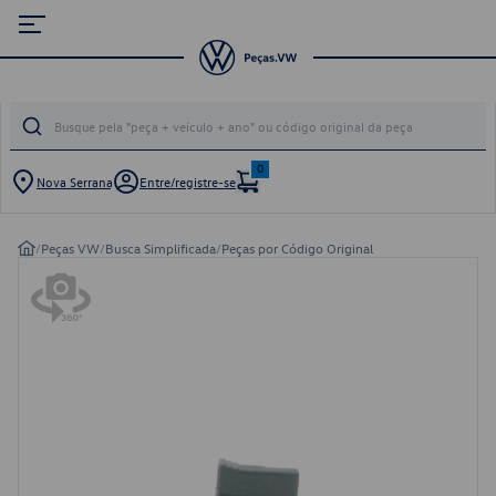
0
Nova Serrana
Entre/registre-se
/
Peças VW
/
Busca Simplificada
/
Peças por Código Original