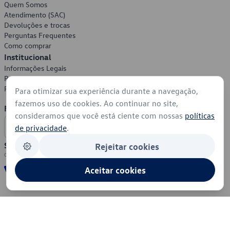
Quem Somos
Atendimento (SAC)
Devoluções e trocas
Perguntas Frequentes
Como comprar
Institucional
Informações Legais
Política de Privacidade
Política de Cookies
Para otimizar sua experiência durante a navegação,
fazemos uso de cookies. Ao continuar no site,
Formas de Pagamento
consideramos que você está ciente com nossas
políticas
de privacidade
.
Segurança
Rejeitar cookies
Aceitar cookies
© 2026 - Volkswagen do Brasil - Todos os direitos reservados