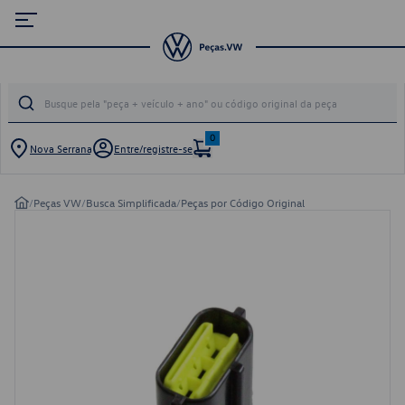
0
Nova Serrana
Entre/registre-se
/
Peças VW
/
Busca Simplificada
/
Peças por Código Original