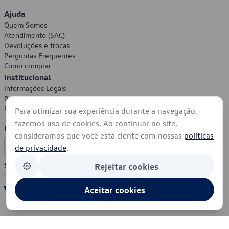
Ajuda
Quem Somos
Atendimento (SAC)
Devoluções e trocas
Perguntas Frequentes
Como comprar
Institucional
Informações Legais
Política de Privacidade
Política de Cookies
Para otimizar sua experiência durante a navegação,
fazemos uso de cookies. Ao continuar no site,
Formas de Pagamento
consideramos que você está ciente com nossas
políticas
de privacidade
.
Segurança
Rejeitar cookies
Aceitar cookies