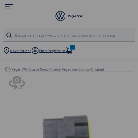
0
Nova Serrana
Entre/registre-se
/
Peças VW
/
Busca Simplificada
/
Peças por Código Original