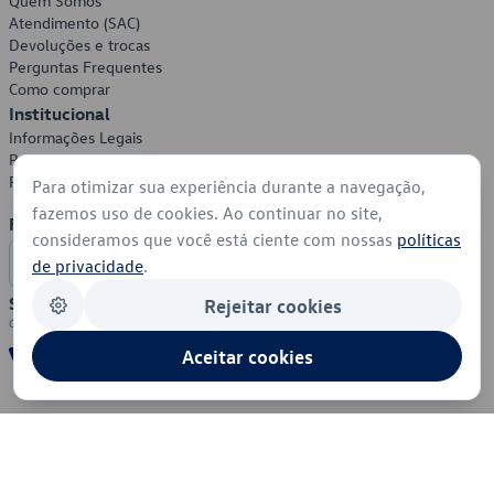
Quem Somos
Atendimento (SAC)
Devoluções e trocas
Perguntas Frequentes
Como comprar
Institucional
Informações Legais
Política de Privacidade
Política de Cookies
Para otimizar sua experiência durante a navegação,
fazemos uso de cookies. Ao continuar no site,
Formas de Pagamento
consideramos que você está ciente com nossas
políticas
de privacidade
.
Segurança
Rejeitar cookies
Aceitar cookies
© 2026 - Volkswagen do Brasil - Todos os direitos reservados