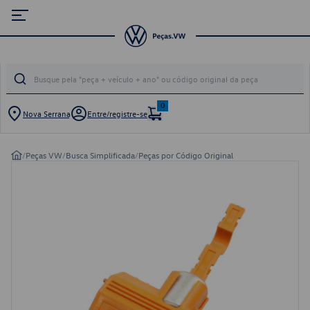
0
Nova Serrana
Entre/registre-se
/
Peças VW
/
Busca Simplificada
/
Peças por Código Original