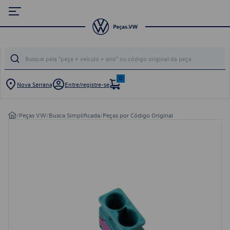
0
Nova Serrana
Entre/registre-se
/
Peças VW
/
Busca Simplificada
/
Peças por Código Original