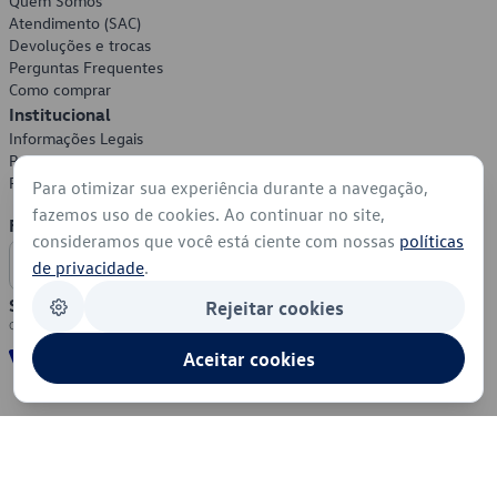
Quem Somos
Atendimento (SAC)
Devoluções e trocas
Perguntas Frequentes
Como comprar
Institucional
Informações Legais
Política de Privacidade
Política de Cookies
Para otimizar sua experiência durante a navegação,
fazemos uso de cookies. Ao continuar no site,
Formas de Pagamento
consideramos que você está ciente com nossas
políticas
de privacidade
.
Segurança
Rejeitar cookies
Aceitar cookies
© 2026 - Volkswagen do Brasil - Todos os direitos reservados