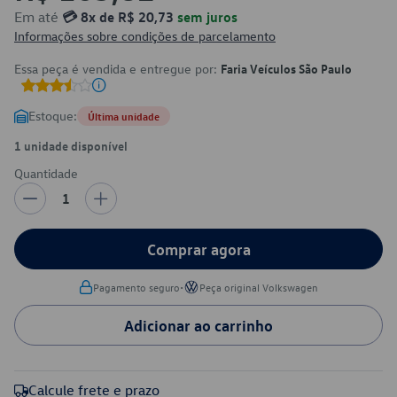
Em até
💳 8x de R$ 20,73
sem juros
Informações sobre condições de parcelamento
Essa peça é vendida e entregue por:
Faria Veículos São Paulo
Estoque:
Última unidade
1 unidade disponível
Quantidade
1
Comprar agora
•
Pagamento seguro
Peça original Volkswagen
Adicionar ao carrinho
Calcule frete e prazo