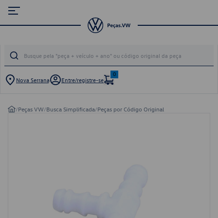
0
Nova Serrana
Entre/registre-se
/
Peças VW
/
Busca Simplificada
/
Peças por Código Original