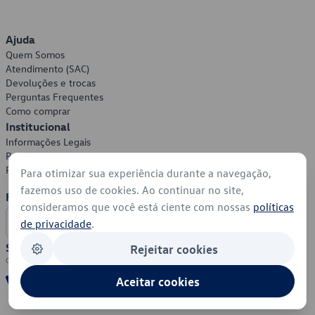
Ajuda
Quem Somos
Atendimento (SAC)
Devoluções e trocas
Perguntas Frequentes
Como comprar
Institucional
Informações Legais
Política de Privacidade
Política de Cookies
Para otimizar sua experiência durante a navegação,
fazemos uso de cookies. Ao continuar no site,
Formas de Pagamento
consideramos que você está ciente com nossas
políticas
de privacidade
.
Segurança
Rejeitar cookies
Aceitar cookies