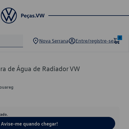
0
Nova Serrana
Entre/registre-se
ra de Água de Radiador VW
Touareg
tado.
Avise-me quando chegar!