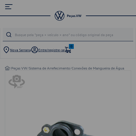
0
Nova Serrana
Entre/registre-se
/
Peças VW
/
Sistema de Arrefecimento
/
Conexões de Mangueira de Água