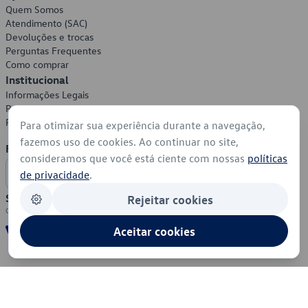
Quem Somos
Atendimento (SAC)
Devoluções e trocas
Perguntas Frequentes
Como comprar
Institucional
Informações Legais
Política de Privacidade
Política de Cookies
Para otimizar sua experiência durante a navegação,
fazemos uso de cookies. Ao continuar no site,
Formas de Pagamento
consideramos que você está ciente com nossas
políticas
de privacidade
.
Segurança
Rejeitar cookies
Aceitar cookies
© 2026 - Volkswagen do Brasil - Todos os direitos reservados