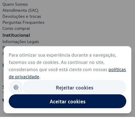
Quem Somos
Atendimento (SAC)
Devoluções e trocas
Perguntas Frequentes
Como comprar
Institucional
Informações Legais
Política de Privacidade
Política de Cookies
Para otimizar sua experiência durante a navegação,
fazemos uso de cookies. Ao continuar no site,
Formas de Pagamento
consideramos que você está ciente com nossas
políticas
de privacidade
.
Segurança
Rejeitar cookies
Aceitar cookies
© 2026 - Volkswagen do Brasil - Todos os direitos reservados