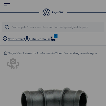
0
Nova Serrana
Entre/registre-se
/
Peças VW
/
Sistema de Arrefecimento
/
Conexões de Mangueira de Água