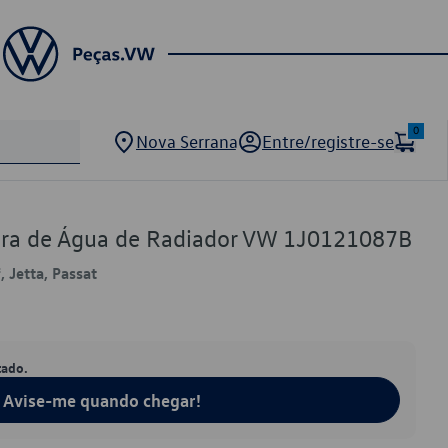
0
Nova Serrana
Entre/registre-se
ra de Água de Radiador VW 1J0121087B
, Jetta, Passat
tado.
Avise-me quando chegar!