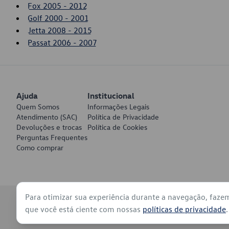
Fox 2005 - 2012
Golf 2000 - 2001
Jetta 2008 - 2015
Passat 2006 - 2007
Ajuda
Institucional
Quem Somos
Informações Legais
Atendimento (SAC)
Política de Privacidade
Devoluções e trocas
Política de Cookies
Perguntas Frequentes
Como comprar
Para otimizar sua experiência durante a navegação, faze
© 2026 - Volkswagen do Brasil - Todos os direitos reservados
que você está ciente com nossas
políticas de privacidade
.