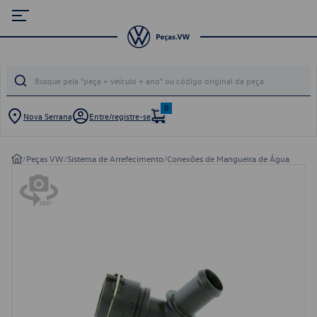
0
Nova Serrana
Entre/registre-se
/
Peças VW
/
Sistema de Arrefecimento
/
Conexões de Mangueira de Água