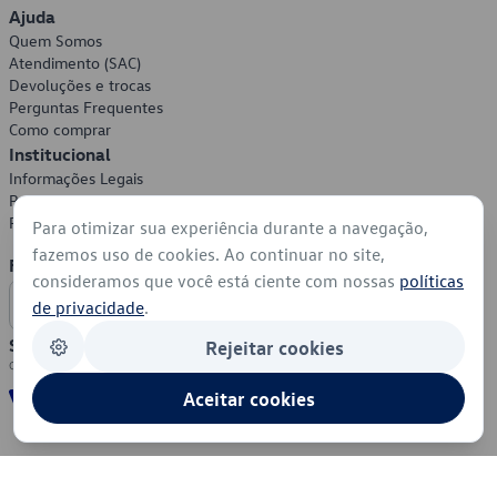
Ajuda
Quem Somos
Atendimento (SAC)
Devoluções e trocas
Perguntas Frequentes
Como comprar
Institucional
Informações Legais
Política de Privacidade
Política de Cookies
Para otimizar sua experiência durante a navegação,
fazemos uso de cookies. Ao continuar no site,
Formas de Pagamento
consideramos que você está ciente com nossas
políticas
de privacidade
.
Segurança
Rejeitar cookies
Aceitar cookies