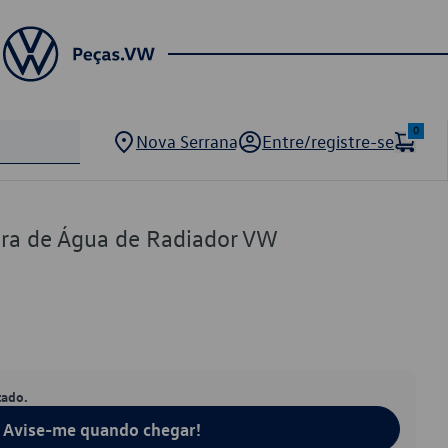
0
Nova Serrana
Entre/registre-se
ra de Água de Radiador VW
tado.
Avise-me quando chegar!