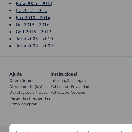
Bora 2005 - 2010
CC 2012 - 2017
Fox 2010 - 2014
Gol 2013 - 2016
Golf 2016 - 2019
Jetta 2005 - 2010
Jetta 2008 - 2009
Passat 2006 - 2007
Saveiro 2014 - 2016
SpaceFox 2015 - 2019
Ajuda
Up! 2014 - 2017
Institucional
Quem Somos
Informações Legais
Atendimento (SAC)
Política de Privacidade
Devoluções e trocas
Política de Cookies
Perguntas Frequentes
Como comprar