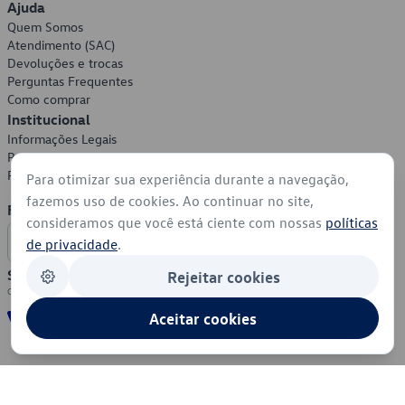
Ajuda
Quem Somos
Atendimento (SAC)
Devoluções e trocas
Perguntas Frequentes
Como comprar
Institucional
Informações Legais
Política de Privacidade
Política de Cookies
Para otimizar sua experiência durante a navegação,
fazemos uso de cookies. Ao continuar no site,
Formas de Pagamento
consideramos que você está ciente com nossas
políticas
de privacidade
.
Segurança
Rejeitar cookies
Aceitar cookies