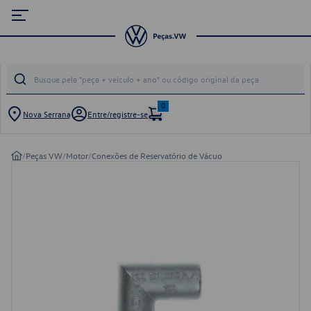
0
Nova Serrana
Entre/registre-se
/
Peças VW
/
Motor
/
Conexões de Reservatório de Vácuo