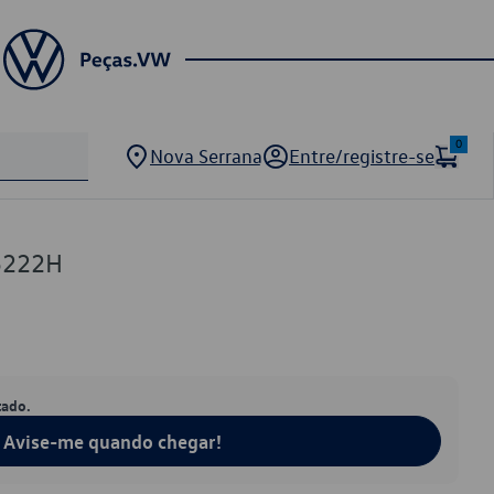
0
Nova Serrana
Entre/registre-se
5222H
tado.
Avise-me quando chegar!