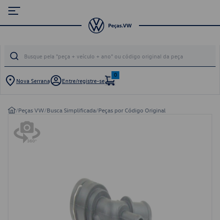
0
Nova Serrana
Entre/registre-se
/
Peças VW
/
Busca Simplificada
/
Peças por Código Original