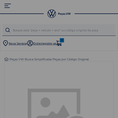
0
Nova Serrana
Entre/registre-se
/
Peças VW
/
Busca Simplificada
/
Peças por Código Original