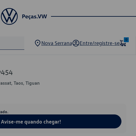
0
Nova Serrana
Entre/registre-se
9454
Passat, Taos, Tiguan
tado.
Avise-me quando chegar!