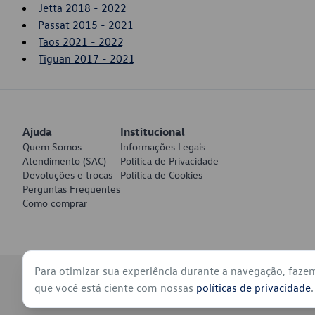
Jetta 2018 - 2022
Passat 2015 - 2021
Taos 2021 - 2022
Tiguan 2017 - 2021
Ajuda
Institucional
Quem Somos
Informações Legais
Atendimento (SAC)
Política de Privacidade
Devoluções e trocas
Política de Cookies
Perguntas Frequentes
Como comprar
Para otimizar sua experiência durante a navegação, faze
© 2026 - Volkswagen do Brasil - Todos os direitos reservados
que você está ciente com nossas
políticas de privacidade
.