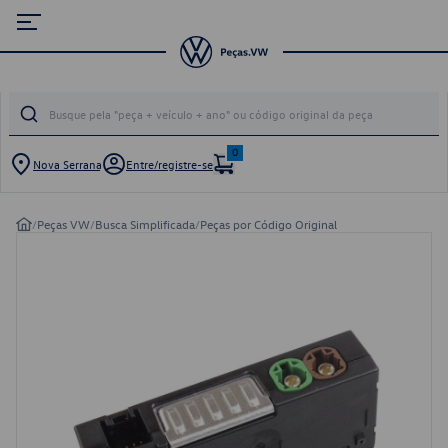
0
Nova Serrana
Entre/registre-se
/
Peças VW
/
Busca Simplificada
/
Peças por Código Original