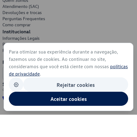
Quem Somos
Atendimento (SAC)
Devoluções e trocas
Perguntas Frequentes
Como comprar
Institucional
Informações Legais
Política de Privacidade
Política de Cookies
Para otimizar sua experiência durante a navegação,
fazemos uso de cookies. Ao continuar no site,
Formas de Pagamento
consideramos que você está ciente com nossas
políticas
de privacidade
.
Segurança
Rejeitar cookies
Aceitar cookies
© 2026 - Volkswagen do Brasil - Todos os direitos reservados