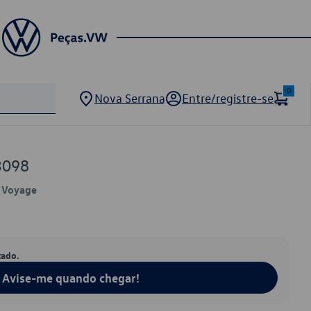
0
Nova Serrana
Entre/registre-se
3098
, Voyage
tado.
Avise-me quando chegar!