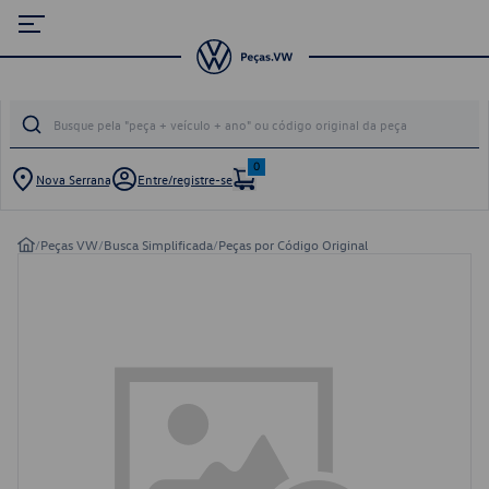
0
Nova Serrana
Entre/registre-se
/
Peças VW
/
Busca Simplificada
/
Peças por Código Original