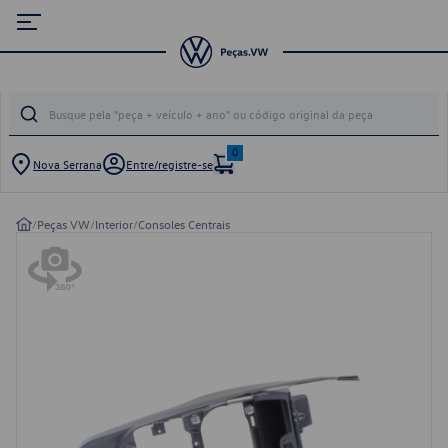
0
Nova Serrana
Entre/registre-se
/
Peças VW
/
Interior
/
Consoles Centrais