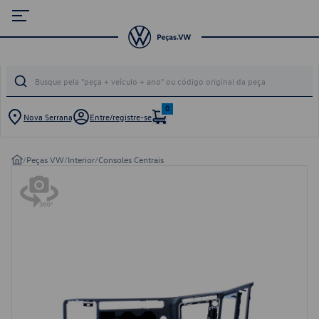
0
Nova Serrana
Entre/registre-se
/
Peças VW
/
Interior
/
Consoles Centrais