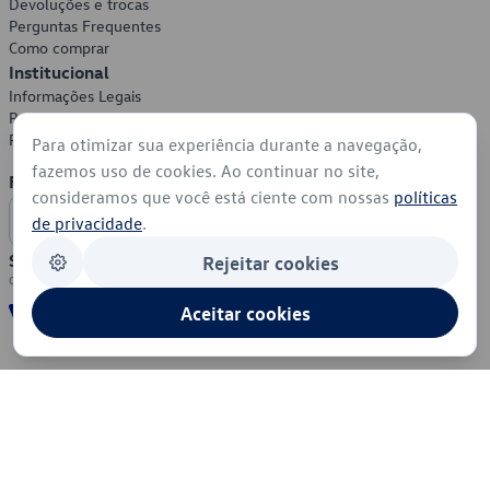
Devoluções e trocas
Perguntas Frequentes
Como comprar
Institucional
Informações Legais
Política de Privacidade
Política de Cookies
Para otimizar sua experiência durante a navegação,
fazemos uso de cookies. Ao continuar no site,
Formas de Pagamento
consideramos que você está ciente com nossas
políticas
de privacidade
.
Segurança
Rejeitar cookies
Aceitar cookies
© 2026 - Volkswagen do Brasil - Todos os direitos reservados