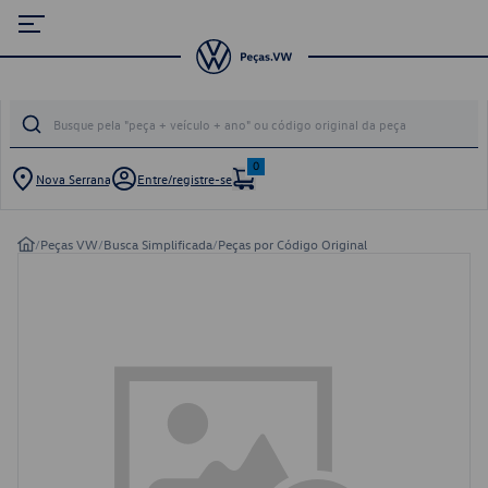
0
Nova Serrana
Entre/registre-se
/
Peças VW
/
Busca Simplificada
/
Peças por Código Original