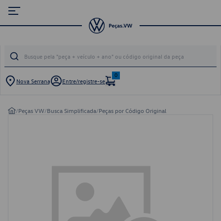
0
Nova Serrana
Entre/registre-se
/
Peças VW
/
Busca Simplificada
/
Peças por Código Original