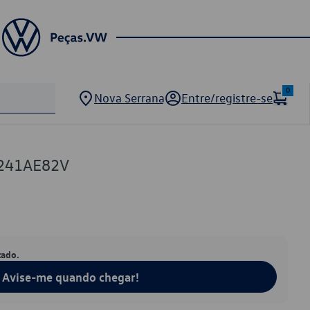
0
Nova Serrana
Entre/registre-se
3241AE82V
tado.
Avise-me quando chegar!